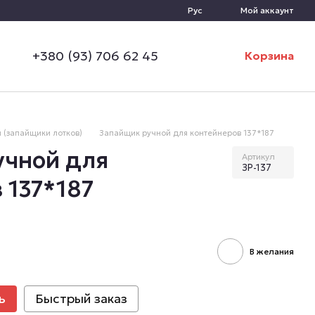
Рус
Мой аккаунт
+380 (93) 706 62 45
Корзина
 (запайщики лотков)
Запайщик ручной для контейнеров 137*187
учной для
Артикул
ЗР-137
 137*187
В желания
ь
Быстрый заказ