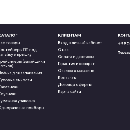
КАТАЛОГ
КЛИЕНТАМ
КОНТ
Все товары
Вход в личный кабинет
+380 
Контейнеры ПП под
О нас
Перезв
запайку и крышку
Оплата и доставка
Трейсилеры (запайщики
Гарантия и возврат
лотков)
Отзывы о магазине
Плёнка для запаивания
Контакты
Суповые емкости
Договор оферты
Салатники
Карта сайта
Соусники
Бумажная упаковка
Одноразовые приборы