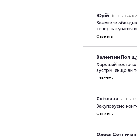
Юрій
10.10.2024 в 
Замовили обладнан
тепер пакування 
Ответить
Валентин Поліщу
Хороший постачаль
зустріч, якщо ви 
Ответить
Світлана
25.11.202
Закуповуємо конте
Ответить
Олеся Сотниче