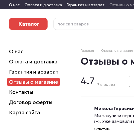
Перейти к основному контенту
О нас
Оплата и доставка
Гарантия и возврат
Отзывы о м
Каталог
О нас
Главная
Отзывы о магазине
Отзывы о 
Оплата и доставка
Гарантия и возврат
4.7
Отзывы о магазине
7
отзывов
Контакты
Договор оферты
Микола Герасим
Карта сайта
Ми закупили першу
їжі. Уже замовили
Ответить