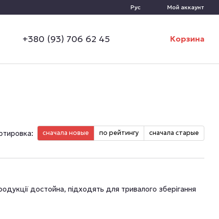
Рус
Мой аккаунт
+380 (93) 706 62 45
Корзина
ртировка:
сначала новые
по рейтингу
сначала старые
родукції достойна, підходять для тривалого зберігання