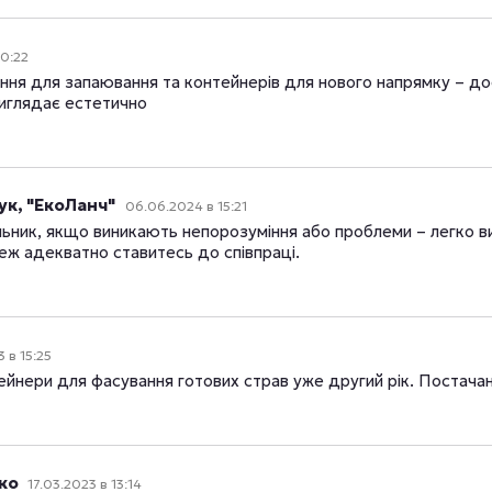
20:22
ня для запаювання та контейнерів для нового напрямку – дост
виглядає естетично
к, "ЕкоЛанч"
06.06.2024 в 15:21
ник, якщо виникають непорозуміння або проблеми – легко ви
теж адекватно ставитесь до співпраці.
3 в 15:25
йнери для фасування готових страв уже другий рік. Постачан
нко
17.03.2023 в 13:14