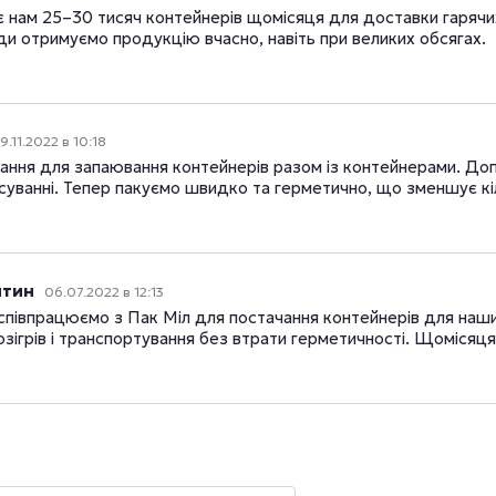
 нам 25–30 тисяч контейнерів щомісяця для доставки гарячих 
и отримуємо продукцію вчасно, навіть при великих обсягах.
19.11.2022 в 10:18
ння для запаювання контейнерів разом із контейнерами. Доп
суванні. Тепер пакуємо швидко та герметично, що зменшує кі
нтин
06.07.2022 в 12:13
співпрацюємо з Пак Міл для постачання контейнерів для наш
зігрів і транспортування без втрати герметичності. Щомісяця 