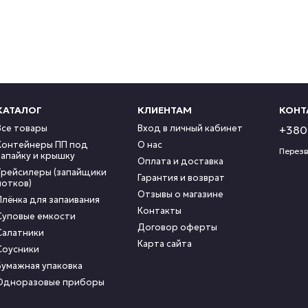
КАТАЛОГ
КЛИЕНТАМ
КОНТ
Все товары
Вход в личный кабинет
+380 
Контейнеры ПП под
О нас
Перезв
запайку и крышку
Оплата и доставка
Трейсилеры (запайщики
Гарантия и возврат
лотков)
Отзывы о магазине
Плёнка для запаивания
Контакты
Суповые емкости
Договор оферты
Салатники
Карта сайта
Соусники
Бумажная упаковка
Одноразовые приборы