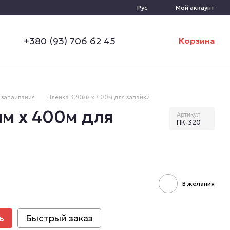
Рус
Мой аккаунт
+380 (93) 706 62 45
Корзина
 запаивания
Пленка 320мм х 400м для запайки
м х 400м для
Артикул
ПК-320
В желания
ь
Быстрый заказ