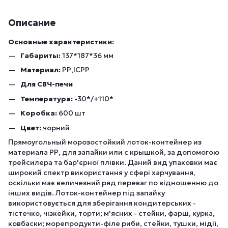
Описание
Основные характеристики:
Габариты:
137*187*36 мм
Материал:
РР,ICPP
Для СВЧ-печи
Температура:
-30*/+110*
Коробка:
600 шт
Цвет:
чорний
Прямоугольный морозостойкий лоток-контейнер из
материала РР, для запайки или с крышкой, за допомогою
трейсилера та бар'єрної плівки. Даний вид упаковки має
широкий спектр використання у сфері харчування,
оскільки має величезний ряд переваг по відношенню до
інших видів. Лоток-контейнер під запайку
використовується для зберігання кондитерських -
тістечко, чізкейки, торти; м'ясних - стейки, фарш, курка,
ковбаски; морепродукти-філе риби, стейки, тушки, мідії,