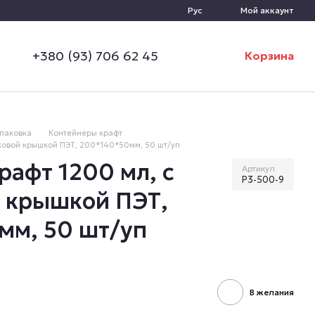
Рус
Мой аккаунт
+380 (93) 706 62 45
Корзина
паковка
Контейнеры крафт
иковой крышкой ПЭТ, 200*140*50мм, 50 шт/уп
рафт 1200 мл, с
Артикул
Р3-500-9
 крышкой ПЭТ,
мм, 50 шт/уп
В желания