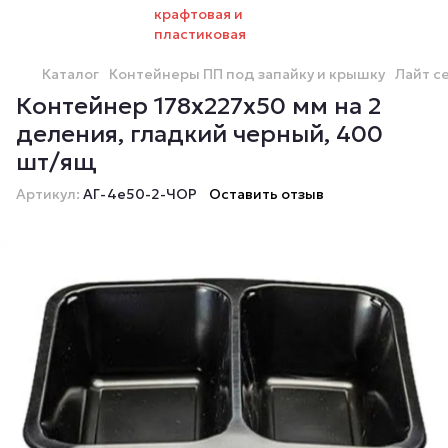
Каталог
Контейнеры ПП под запайку и крышку
Лайт с
Контейнер 178х227х50 мм на 2
деления, гладкий черный, 400
шт/ящ
Артикул:
АГ-4е50-2-ЧОР
Оставить отзыв