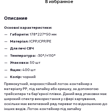
В избранное
Описание
Основні характеристики:
Габарити:
178*227*50 мм
Матеріал:
ICPP,ICPP/PE
Для печі СВЧ
Температура:
-30*/+110*
Упаковка:
50 шт
Ящик:
400 шт
Колір:
чорний
Прямокутний, морозостійкий лоток-контейнер з
матеріалу РР, під запайку або кришку, за допомогою
трейсилера та бар'єрної плівки. Даний вид упаковки має
широкий спектр використання у сфері харчування,
оскільки має величезний ряд переваг по відношенню до
інших видів. Лоток-контейнер під запайку