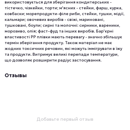
використовується для зберігання кондитерських -
тістечко, чізкейки, торти; м'ясних - стейки, фарш, курка,
ковбаски; морепродукти-філе риби, стейки, тушки, мідії,
кальмари; овочевих виробів - свіжі, мариновані,
тушковані, боули; сирні та молочні: сирники, вареники,
морозиво, олія; фаст-фуд та інших виробів. Бар'єрні
властивості РР плівки мають перевагу - значно збільшує
термін зберігання продукту. Також матеріал не має
жодних токсичних речовин, які можуть іммігрувати в їжу
та продукти. Витримує великі перепади температури,
що дозволяє розширити радіус застосування.
Отзывы
Добавьте первый отзыв