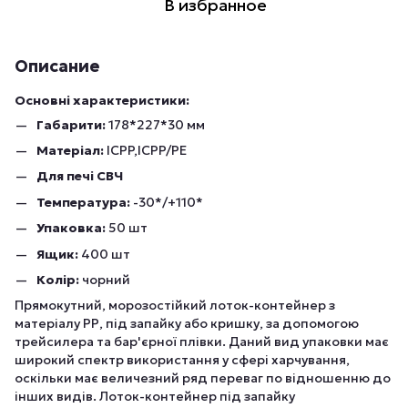
В избранное
Описание
Основні характеристики:
Габарити:
178*227*30 мм
Матеріал:
ICPP,ICPP/PE
Для печі СВЧ
Температура:
-30*/+110*
Упаковка:
50 шт
Ящик:
400 шт
Колір:
чорний
Прямокутний, морозостійкий лоток-контейнер з
матеріалу РР, під запайку або кришку, за допомогою
трейсилера та бар'єрної плівки. Даний вид упаковки має
широкий спектр використання у сфері харчування,
оскільки має величезний ряд переваг по відношенню до
інших видів. Лоток-контейнер під запайку