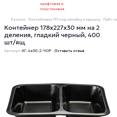
Каталог
Контейнеры ПП под запайку и крышку
Лайт с
Контейнер 178х227х30 мм на 2
деления, гладкий черный, 400
шт/ящ
Артикул:
АГ-4е30-2-ЧОР
Оставить отзыв