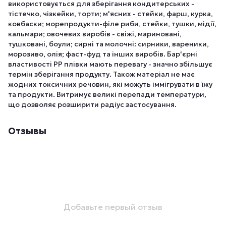
використовується для зберігання кондитерських -
тістечко, чізкейки, торти; м'ясних - стейки, фарш, курка,
ковбаски; морепродукти-філе риби, стейки, тушки, мідії,
кальмари; овочевих виробів - свіжі, мариновані,
тушковані, боули; сирні та молочні: сирники, вареники,
морозиво, олія; фаст-фуд та інших виробів. Бар'єрні
властивості РР плівки мають перевагу - значно збільшує
термін зберігання продукту. Також матеріал не має
жодних токсичних речовин, які можуть іммігрувати в їжу
та продукти. Витримує великі перепади температури,
що дозволяє розширити радіус застосування.
Отзывы
Добавьте первый отзыв