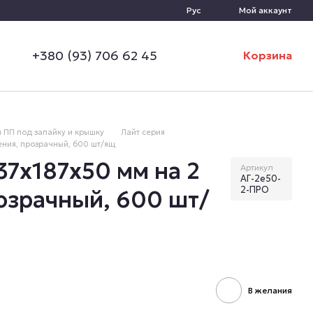
Рус
Мой аккаунт
+380 (93) 706 62 45
Корзина
 ПП под запайку и крышку
Лайт серия
ения, прозрачный, 600 шт/ящ
37х187х50 мм на 2
Артикул
АГ-2е50-
2-ПРО
озрачный, 600 шт/
В желания