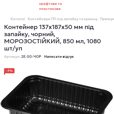
Каталог
Контейнери ПП під запайку та кришку
Преміум
Контейнер 137х187х50 мм під
запайку, чорний,
МОРОЗОСТІЙКИЙ, 850 мл, 1080
шт/уп
Артикул:
2Е-50-ЧОР
Написати відгук
−7%