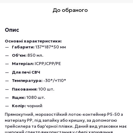
До обраного
Опис
Основні характеристики:
Габарити:
137*187*50 мм
Об'єм:
850 мл.
Матеріал:
ICPP,ICPP/PE
Для печі СВЧ
Температура:
-30*/+110*
Паковання:
100 шт.
Ящик:
1080 шт.
Колір:
чорний
Прямокутний, морозостійкий лоток-контейнер Р5-50 з
матеріалу РР, під запайку або кришку, за допомогою
трейсилера та бар'єрної плівки. Даний вид упаковки має
широкий спектр використання у сфері харчування,