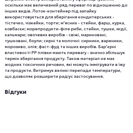
оскільки має величезний ряд переваг по відношенню до
інших видів. Лоток-контейнер під запайку
використовується для зберігання кондитерських -
тістечко, чізкейки, торти; м'ясних - стейки, фарш, курка,
ковбаски; морепродукти-філе риби, стейки, тушки, мідії,
кальмари; овочевих виробів - свіжі, мариновані,
тушковані, боули; сирні та молочні: сирники, вареники,
морозиво, олія; фаст-фуд та інших виробів. Бар'єрні
властивості РР плівки мають перевагу - значно збільшує
термін зберігання продукту. Також матеріал не має
жодних токсичних речовин, які можуть іммігрувати в їжу
та продукти. Витримує великі перепади температури,
що дозволяє розширити радіус застосування.
Відгуки