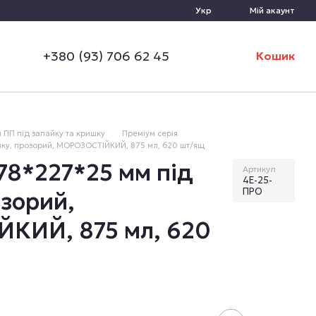
Укр
Мій акаунт
+380 (93) 706 62 45
Кошик
 ПП під запайку та кришку
Преміум серія
йку, прозорий, МОРОЗОСТІЙКИЙ, 875 мл, 620 шт/ящ
78*227*25 мм під
Артикул
4Е-25-
ПРО
озорий,
КИЙ, 875 мл, 620