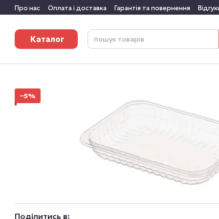
Перейти до основного контенту
Про нас
Оплата і доставка
Гарантія та повернення
Відгук
Каталог
−5%
Поділитись в: