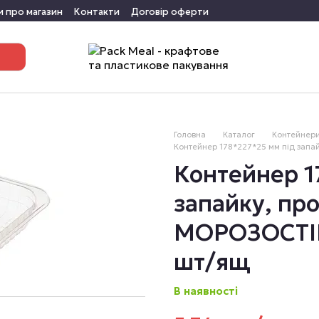
и про магазин
Контакти
Договір оферти
Головна
Каталог
Контейнери
Контейнер 178*227*25 мм під запа
Контейнер 1
запайку, пр
МОРОЗОСТІЙ
шт/ящ
В наявності