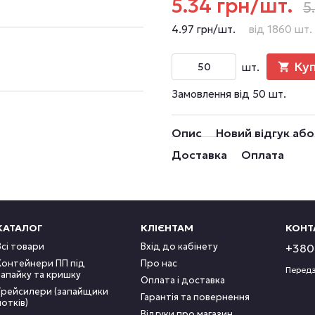
5.34 грн/шт.
5
4.97 грн/шт.
від 1860 шт.
Ку
шт.
Замовлення від 50 шт.
Опис
Новий відгук аб
Доставка
Оплата
КАТАЛОГ
КЛІЄНТАМ
КОНТ
Всі товари
Вхід до кабінету
+380 
Контейнери ПП під
Про нас
Передз
запайку та кришку
Оплата і доставка
Трейсилери (запайщики
Гарантія та повернення
лотків)
Відгуки про магазин