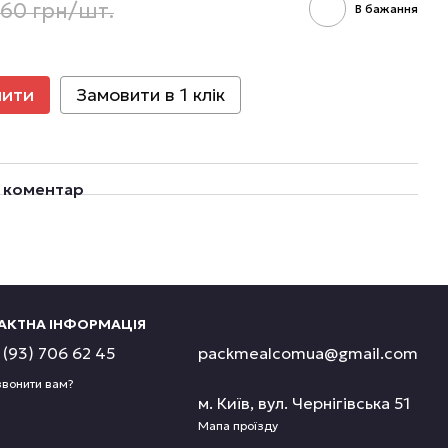
.60 грн/шт.
В бажання
пити
Замовити в 1 клік
о коментар
АКТНА ІНФОРМАЦІЯ
(93) 706 62 45
packmealcomua@gmail.com
вонити вам?
м. Київ, вул. Чернігівська 51
Мапа проїзду