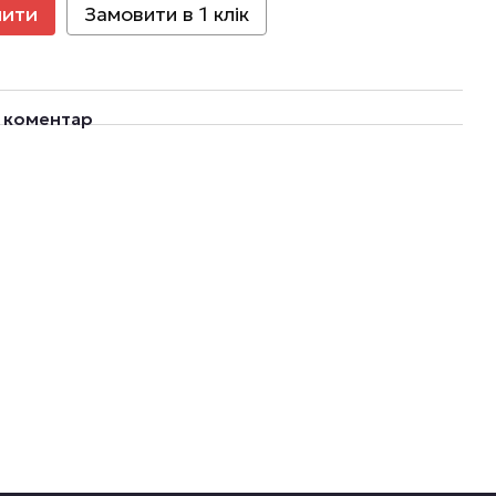
пити
Замовити в 1 клік
о коментар