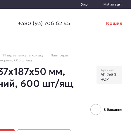
Укр
Мій акаунт
+380 (93) 706 62 45
Кошик
 ПП під запайку та кришку
Лайт серія
 чорний, 600 шт/ящ
37х187х50 мм,
Артикул
АГ-2е50-
ЧОР
ний, 600 шт/ящ
В бажання