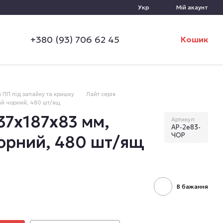
Укр
Мій акаунт
+380 (93) 706 62 45
Кошик
 ПП під запайку та кришку
Лайт серія
ий чорний, 480 шт/ящ
37х187х83 мм,
Артикул
АР-2е83-
ЧОР
орний, 480 шт/ящ
В бажання