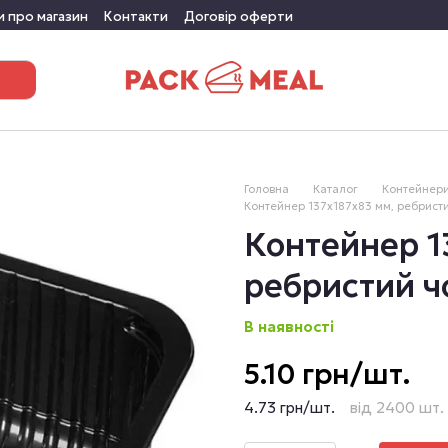
и про магазин
Контакти
Договір оферти
Головна
Каталог
Контейнери
Контейнер 137х187х83 мм, ребрист
Контейнер 1
ребристий ч
В наявності
5.10 грн/шт.
4.73 грн/шт.
від 2400 шт.