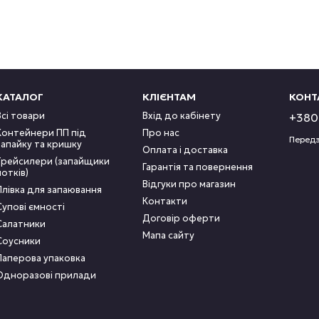
КАТАЛОГ
КЛІЄНТАМ
КОНТ
Всі товари
Вхід до кабінету
+380 
Контейнери ПП під
Про нас
Передз
запайку та кришку
Оплата і доставка
Трейсилери (запайщики
Гарантія та повернення
лотків)
Відгуки про магазин
Плівка для запаювання
Контакти
Супові ємності
Договір оферти
Салатники
Мапа сайту
Соусники
Паперова упаковка
Одноразові прилади