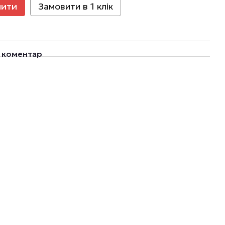
пити
Замовити в 1 клік
о коментар